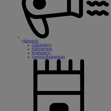
Hårpleje
Glattejern
Hårtørrere
Krøllejern
Varmluftsbørster