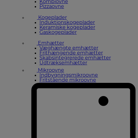
Kombiovne
Pizzaovne
Kogeplader
Induktionskogeplader
Keramiske kogeplader
Gaskogeplader
Emhætter
Væghængte emhætter
Frithængende emhætter
Skabsintegrerede emhætter
Udtræksemhætter
Mikroovne
Indbygningsmikroovne
Fritstående mikroovne