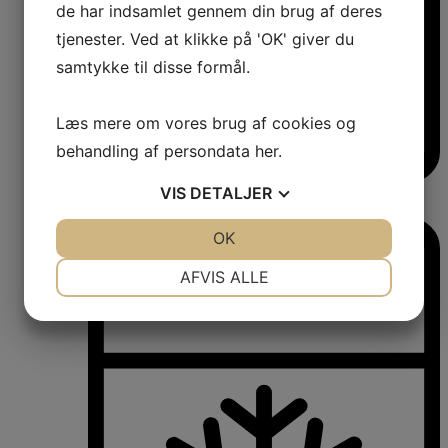
de har indsamlet gennem din brug af deres
tjenester. Ved at klikke på 'OK' giver du
samtykke til disse formål.
Læs mere om vores brug af cookies og
behandling af persondata
her
.
VIS
DETALJER
Vinkøleskabe
Vinkøleskabe
JA
NEJ
OK
JA
NEJ
NØDVENDIGE
PRÆFERENCER
AFVIS ALLE
JA
NEJ
JA
NEJ
MARKETING
STATISTIK