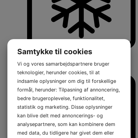
Samtykke til cookies
Køle-/fryseskabe
Fritstående køle-/fryseskabe
Integrerbare køle-/fryseskabe
Vi og vores samarbejdspartnere bruger
Køleskabe med fryseboks
teknologier, herunder cookies, til at
Amerikanerkøleskabe
indsamle oplysninger om dig til forskellige
formål, herunder: Tilpasning af annoncering,
bedre brugeroplevelse, funktionalitet,
statistik og marketing. Disse oplysninger
kan blive delt med annoncerings- og
analysepartnere, som kan kombinere dem
med data, du tidligere har givet dem eller