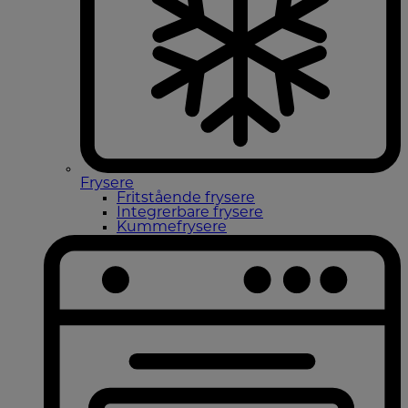
Frysere
Fritstående frysere
Integrerbare frysere
Kummefrysere