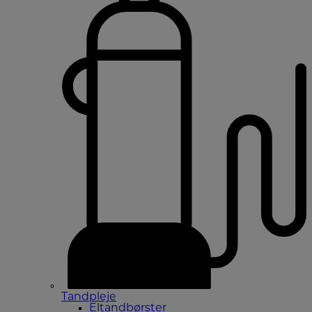
Tandpleje
Eltandbørster