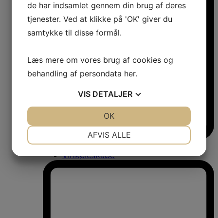
de har indsamlet gennem din brug af deres
tjenester. Ved at klikke på 'OK' giver du
samtykke til disse formål.
Læs mere om vores brug af cookies og
behandling af persondata
her
.
VIS
DETALJER
JA
NEJ
OK
JA
NEJ
NØDVENDIGE
PRÆFERENCER
AFVIS ALLE
Vinkøleskabe
JA
NEJ
JA
NEJ
Vinkøleskabe
MARKETING
STATISTIK