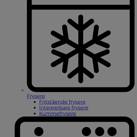
Frysere
Fritstående frysere
Integrerbare frysere
Kummefrysere