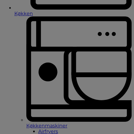
Køkken
Køkkenmaskiner
Airfryers