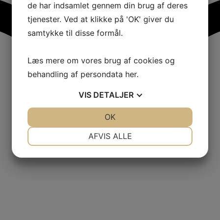
de har indsamlet gennem din brug af deres
tjenester. Ved at klikke på 'OK' giver du
samtykke til disse formål.
Læs mere om vores brug af cookies og
behandling af persondata
her
.
VIS
DETALJER
JA
NEJ
OK
JA
NEJ
NØDVENDIGE
PRÆFERENCER
AFVIS ALLE
JA
NEJ
JA
NEJ
MARKETING
STATISTIK