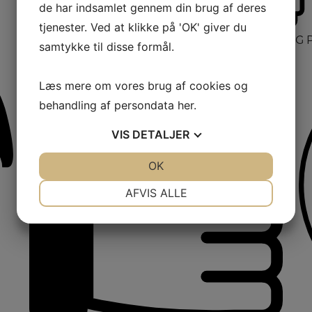
de har indsamlet gennem din brug af deres
tjenester. Ved at klikke på 'OK' giver du
PERSONLIG 
samtykke til disse formål.
Læs mere om vores brug af cookies og
behandling af persondata
her
.
VIS
DETALJER
JA
NEJ
OK
JA
NEJ
NØDVENDIGE
PRÆFERENCER
AFVIS ALLE
JA
NEJ
JA
NEJ
MARKETING
STATISTIK