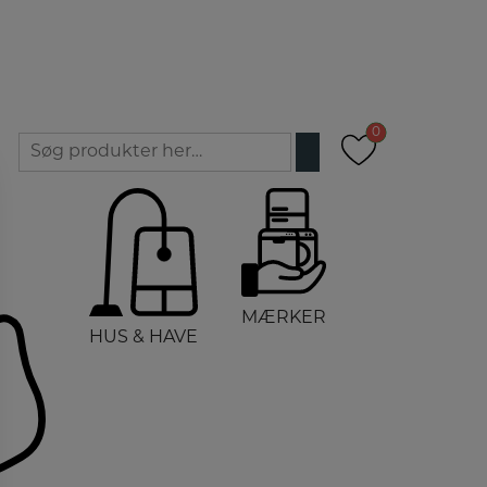
0
0
0
0
MÆRKER
HUS & HAVE