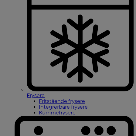
Frysere
Fritstående frysere
Integrerbare frysere
Kummefrysere