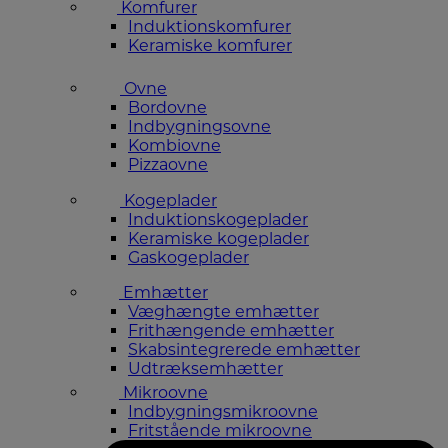
Komfurer
Induktionskomfurer
Keramiske komfurer
Ovne
Bordovne
Indbygningsovne
Kombiovne
Pizzaovne
Kogeplader
Induktionskogeplader
Keramiske kogeplader
Gaskogeplader
Emhætter
Væghængte emhætter
Frithængende emhætter
Skabsintegrerede emhætter
Udtræksemhætter
Mikroovne
Indbygningsmikroovne
Fritstående mikroovne