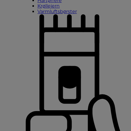
Hårtørrere
Krøllejern
Varmluftsbørster