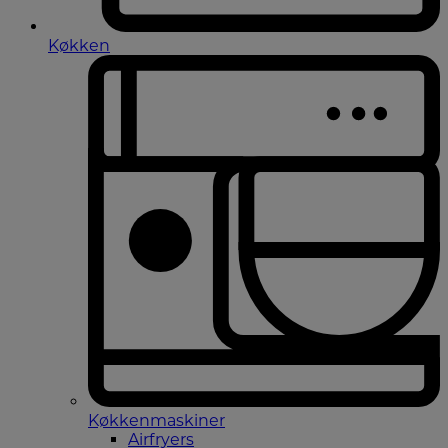
Køkken
Køkkenmaskiner
Airfryers