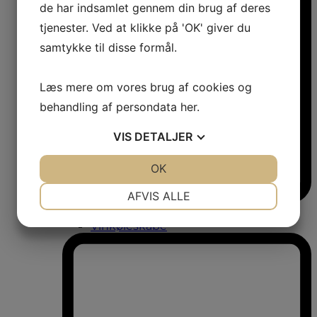
de har indsamlet gennem din brug af deres
tjenester. Ved at klikke på 'OK' giver du
samtykke til disse formål.
Læs mere om vores brug af cookies og
behandling af persondata
her
.
VIS
DETALJER
JA
NEJ
OK
JA
NEJ
NØDVENDIGE
PRÆFERENCER
AFVIS ALLE
Vinkøleskabe
JA
NEJ
JA
NEJ
Vinkøleskabe
MARKETING
STATISTIK